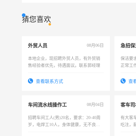
猜您喜欢
外贸人员
08月06日
本地企业，现招聘外贸人员，有外贸销
保洁要
售经验者优先，待遇面议。联系郭经理
正常工
责任心
录，客
查看联系方式
查
懂电脑
能力，
车间流水线操作工
08月04日
客车司
招聘车间工人(男)20名，要求：20-40周
有大客
岁，电焊工10人，身体健康，无不良嗜
吃注，
好。薪资：4500-7000元，标准八人间住