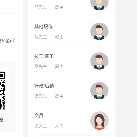
马先生
·
高中
其他职位
范先生
·
硕士
10金币)
技工/普工
罗先生
·
高中
行政/后勤
梁先生
·
高中
文员
息
沈女士
·
大专