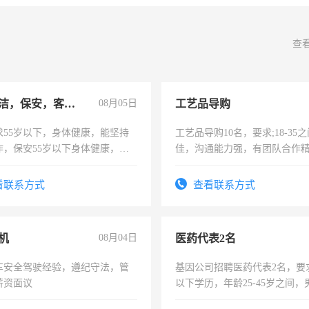
查
急招保洁，保安，客服，工程
08月05日
工艺品导购
求55岁以下，身体健康，能坚持
工艺品导购10名，要求;18-35
作，保安55岁以下身体健康，有
佳，沟通能力强，有团队合作
形象端庄，遵纪守法，无犯罪记
上进心，有工作经验者优先！
服要求45岁以下高中以上文化，
看联系方式
查看联系方式
工作认真，性格开朗有良好沟通
工程，懂水电维修。
机
08月04日
医药代表2名
车安全驾驶经验，遵纪守法，管
基因公司招聘医药代表2名，要
薪资面议
以下学历，年龄25-45岁之间，
可，需要具有营销经验，从事