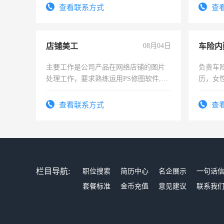
宿，免费发放劳保用品，两班倒，每月
查看联系方式
查
25号准时发放工资，工作时间10小时
店铺美工
08月04日
车险内
主要工作是公司产品在网络店铺的图片
负责车
处理工作，要求熟练运用PS修图软件,工
历，女性
作时间每天8小时，待遇优厚。
操作，
试用期1
查看联系方式
查
栏目导航:
职位搜索
简历中心
名企展示
一句话
套餐标准
金币充值
意见建议
联系我