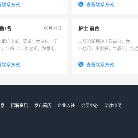
表或者有医学资质的优先，底薪
看联系方式
查看联系方式
交五险。
勤1名
08月04日
护士 前台
险报价出单，要求：大专以上学
口腔诊所聘护士及前台，女，
，年龄22-35岁之间，熟悉电脑
业也可，形象好，气质佳，沟
工作态度认真，具有团队精神，
强。面试，周日休息。
-3个月，转正后交纳五险，
看联系方式
查看联系方式
信息
招聘资讯
发布简历
企业入驻
会员中心
法律申明
们